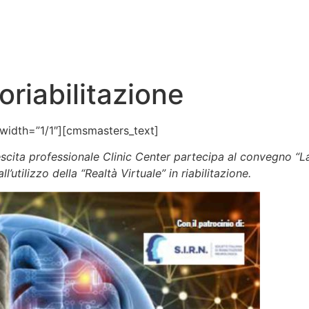
A DI CURA
POLIAMBULATORIO
NEWS
GALLERY
CONTA
riabilitazione
idth=”1/1″][cmsmasters_text]
escita professionale
Clinic Center partecipa al convegno “La 
l’utilizzo della “Realtà Virtuale” in riabilitazione.