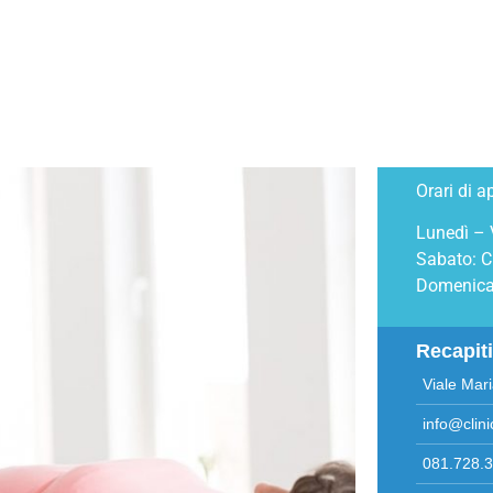
A DI CURA
POLIAMBULATORIO
NEWS
GALLERY
CONTA
Orari di a
Lunedì – 
Sabato: 
Domenica
Recapit
Viale Mar
info@clini
081.728.3