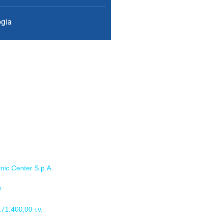
gia
li
inic Center S.p.A.
9
171.400,00 i.v.