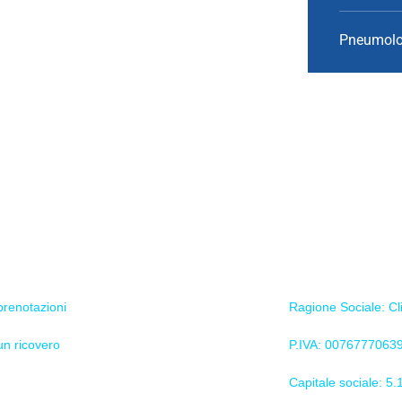
Pneumolo
nline
Informazioni azienda
prenotazioni
Ragione Sociale: Cl
un ricovero
P.IVA: 0076777063
Capitale sociale: 5.