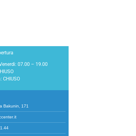
TTI
pertura
Venerdì: 07.00 – 19.00
CHIUSO
: CHIUSO
i
ia Bakunin, 171
ccenter.it
1.44