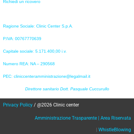
Richiedi un ricovero
Informazioni aziendali
Ragione Sociale: Clinic Center S.p.A.
P.IVA: 00767770639
Capitale sociale: 5.171.400,00 i.v.
Numero REA: NA – 290568
PEC:
cliniccenteramministrazione@legalmail.it
Direttore sanitario Dott. Pasquale Cuccurullo
Privacy Policy
/ @2026 Clinic center
Amministrazione Trasparente
|
Area Riservata
|
WhistleBlowing