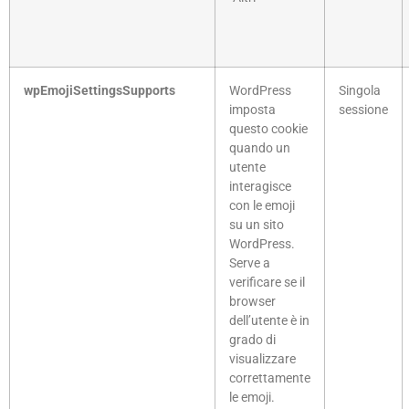
wpEmojiSettingsSupports
WordPress
Singola
imposta
sessione
questo cookie
quando un
utente
interagisce
con le emoji
su un sito
WordPress.
Serve a
verificare se il
browser
dell’utente è in
grado di
visualizzare
correttamente
le emoji.